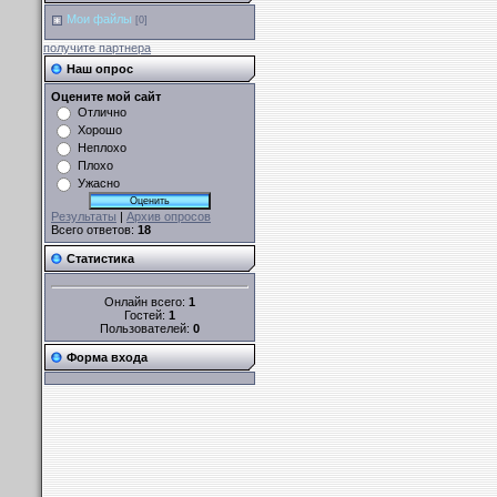
Мои файлы
[0]
получите партнера
Наш опрос
Оцените мой сайт
Отлично
Хорошо
Неплохо
Плохо
Ужасно
Результаты
|
Архив опросов
Всего ответов:
18
Статистика
Онлайн всего:
1
Гостей:
1
Пользователей:
0
Форма входа