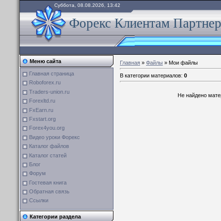
Суббота, 08.08.2026, 13:42
Форекс Клиентам Партне
Меню сайта
Главная
»
Файлы
» Мои файлы
Главная страница
В категории материалов
:
0
Roboforex.ru
Traders-union.ru
Не найдено мате
Forexltd.ru
FxEarn.ru
Fxstart.org
Forex4you.org
Видео уроки Форекс
Каталог файлов
Каталог статей
Блог
Форум
Гостевая книга
Обратная связь
Ссылки
Категории раздела