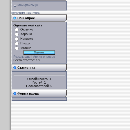
Мои файлы
[0]
получите партнера
Наш опрос
Оцените мой сайт
Отлично
Хорошо
Неплохо
Плохо
Ужасно
Результаты
|
Архив опросов
Всего ответов:
18
Статистика
Онлайн всего:
1
Гостей:
1
Пользователей:
0
Форма входа