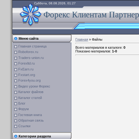
Суббота, 08.08.2026, 01:27
Форекс Клиентам Партне
Меню сайта
Главная
»
Файлы
Главная страница
Всего материалов в каталоге
:
0
Показано материалов
:
1-0
Roboforex.ru
Traders-union.ru
Forexltd.ru
FxEarn.ru
Fxstart.org
Forex4you.org
Видео уроки Форекс
Каталог файлов
Каталог статей
Блог
Форум
Гостевая книга
Обратная связь
Ссылки
Категории раздела