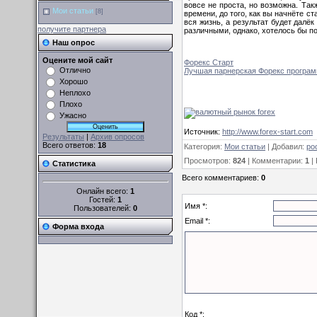
вовсе не проста, но возможна. Та
Мои статьи
[8]
времени, до того, как вы начнёте с
вся жизнь, а результат будет далёк
получите партнера
различными, однако, хотелось бы п
Наш опрос
Оцените мой сайт
Форекс Старт
Отлично
Лучшая парнерская Форекс програм
Хорошо
Неплохо
Плохо
Ужасно
Источник
:
http://www.forex-start.com
Результаты
|
Архив опросов
Всего ответов:
18
Категория
:
Мои статьи
|
Добавил
:
po
Просмотров
:
824
|
Комментарии
:
1
|
Статистика
Всего комментариев
:
0
Онлайн всего:
1
Гостей:
1
Имя *:
Пользователей:
0
Email *:
Форма входа
Код *: