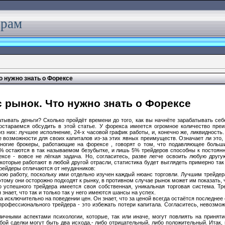
ерам
о нужно знать о Форексе
 рынок. Что нужно знать о Форексе
батывать деньги? Сколько пройдёт времени до того, как вы начнёте зарабатывать себ
остараемся обсудить в этой статье. У форекса имеется огромное количество пре
 них: лучшее исполнение, 24-х часовой график работы, и, конечно же, ликвидность
 возможности для своих капиталов из-за этих явных преимуществ. Означает ли это, 
Многие брокеры, работающие на форексе , говорят о том, что подавляющее больш
5% остаются в так называемом безубытке, и лишь 5% трейдеров способны к постоян
рексе - вовсе не лёгкая задача. Но, согласитесь, разве легче освоить любую дру
 которые работают в любой другой отрасли, статистика будет выглядеть примерно так
рейдеры отличаются от неудачников:
ою работу, поскольку ими отдельно изучен каждый нюанс торговли. Лучшим трейдер
этому они осторожно подходят к рынку, в противном случае рынок может им показать, 
о успешного трейдера имеется своя собственная, уникальная торговая система. Т
знает, что так и только так у него имеются шансы на успех.
а исключительно на поведении цен. Он знает, что за ценой всегда остаётся последнее 
рофессионального трейдера - это избежать потери капитала. Согласитесь, невозмо
личными аспектами психологии, которые, так или иначе, могут повлиять на принят
юбой сделки могут быть два исхода,- либо отрицательный, либо положительный. Итак,