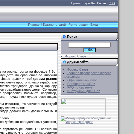
Приветствую Вас
Гость
|
RSS
Главная
|
Каталог статей
|
Регистрация
|
Вход
Поиск
Форекс Старт
Друзья сайта
Форекс Старт
е на жизнь, торгуя на форексе ? Вот
Лучшая партнёрская Форекс
имуществ по сравнению со многими
программа!
. Инвесторами и
трейдерами
рынок
Официальный блог
что очень просто и легко заработать
Сообщество uCoz
инство трейдеров (до 90%) карьеру
FAQ по системе
ному зарабатыванию денег. Согласно
Инструкции для uCoz
гую профессию? Возьмите, например,
 же, - неудачники существуют везде.
ам известно, что заключение каждой
что они не правы.
рейдер должен быть доскональным и
слово.
жно добиться определённых успехов,
ие торгового решения. Он осознанно
 мы узнали, что торговля на форексе