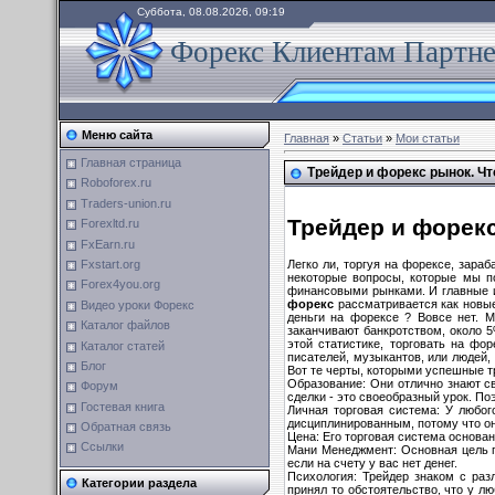
Суббота, 08.08.2026, 09:19
Форекс Клиентам Партн
Меню сайта
Главная
»
Статьи
»
Мои статьи
Главная страница
Трейдер и форекс рынок. Чт
Roboforex.ru
Traders-union.ru
Трейдер и форекс
Forexltd.ru
FxEarn.ru
Легко ли, торгуя на форексе, зара
Fxstart.org
некоторые вопросы, которые мы п
Forex4you.org
финансовыми рынками. И главные из
форекс
рассматривается как новые
Видео уроки Форекс
деньги на форексе ? Вовсе нет. 
Каталог файлов
заканчивают банкротством, около 
этой статистике, торговать на фо
Каталог статей
писателей, музыкантов, или людей,
Блог
Вот те черты, которыми успешные т
Образование: Они отлично знают св
Форум
сделки - это своеобразный урок. По
Гостевая книга
Личная торговая система: У любог
дисциплинированным, потому что он 
Обратная связь
Цена: Его торговая система основан
Ссылки
Мани Менеджмент: Основная цель п
если на счету у вас нет денег.
Психология: Трейдер знаком с раз
Категории раздела
принял то обстоятельство, что у л