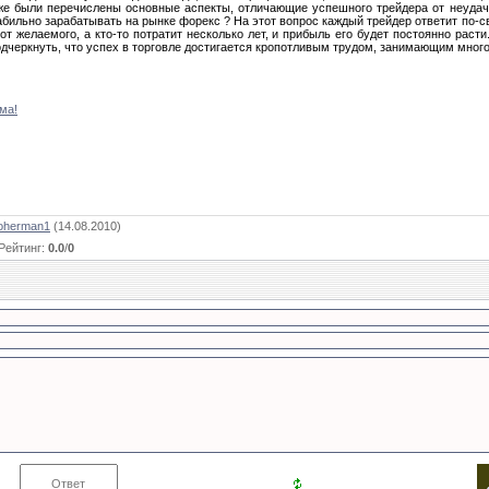
кже были перечислены основные аспекты, отличающие успешного трейдера от неудач
табильно зарабатывать на рынке форекс ? На этот вопрос каждый трейдер ответит по-св
 от желаемого, а кто-то потратит несколько лет, и прибыль его будет постоянно раст
одчеркнуть, что успех в торговле достигается кропотливым трудом, занимающим много
ма!
oherman1
(14.08.2010)
Рейтинг
:
0.0
/
0